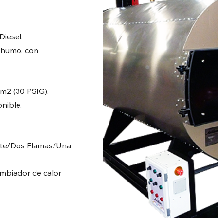
Diesel.
e humo, con
cm2 (30 PSIG).
onible.
nte/Dos Flamas/Una
cambiador de calor