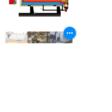
DOCUMENTACION PDF
DESCARGA FICHAS TECNICAS Y 
FOLLETO
Catalago SWB
DTI Vapor
Hoja Esp. Tecnicas Powermaster SWB 15 
PSIG
Hoja Esp. Tecnicas Powermaster SWB 150 
PSIG