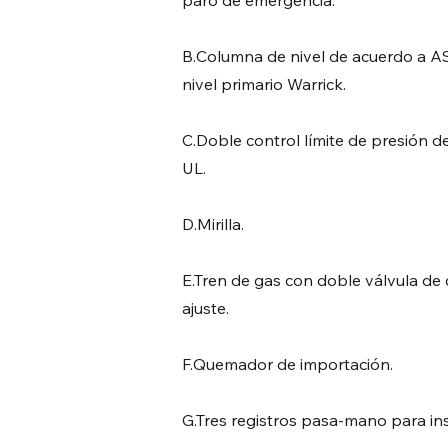
paro de emergencia.
B.Columna de nivel de acuerdo a A
nivel primario Warrick.
C.Doble control límite de presión 
UL.
D.Mirilla.
E.Tren de gas con doble válvula de 
ajuste.
F.Quemador de importación.
G.Tres registros pasa-mano para in