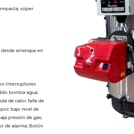
compacta, súper
 desde arranque en
n Interruptores
dido bomba agua;
a de calor, falla de
por, bajo nivel de
aja presión de gas;
or de alarma; Botón