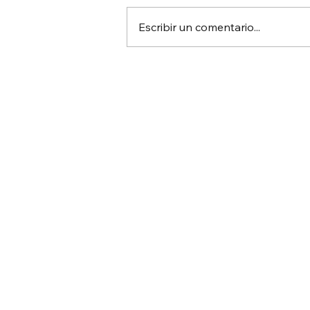
Escribir un comentario...
¿Tu caldera también se va
de vacaciones? Cómo
aprovechar el verano en tu
cuarto de máquinas