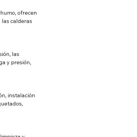
 humo, ofrecen 
 las calderas 
ión, las 
a y presión, 
n, instalación 
uetados, 
limpieza y 