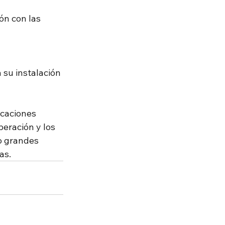
n con las 
su instalación 
icaciones 
peración y los 
o grandes 
as.