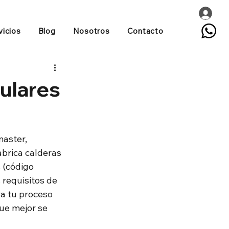
vicios
Blog
Nosotros
Contacto
bulares
aster, 
abrica calderas 
 (código 
requisitos de 
a tu proceso 
ue mejor se 