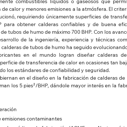
nte combustibles líquidos o gaseosos que permit
de calor y menores emisiones a la atmósfera. El criteri
ucionó, requiriendo únicamente superficies de transfer
 para obtener calderas confiables y de buena efici
 de tubos de humo de máximo 700 BHP. Con los avance
esarrollo de la ingeniería, experiencia y técnicas com
de calderas de tubos de humo ha seguido evolucionando 
bricantes en el mundo logran diseñar calderas de
erficie de transferencia de calor en ocasiones tan baj
o los estándares de confiabilidad y seguridad.
obiernan en el diseño en la fabricación de calderas de
an los 5 pies²/BHP, dándole mayor interés en la fabri
peración
de emisiones contaminantes