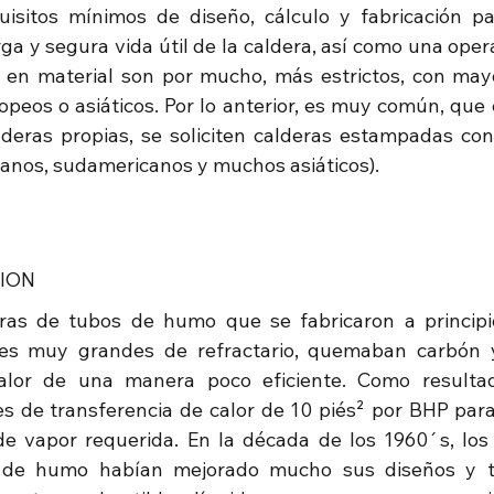
uisitos mínimos de diseño, cálculo y fabricación pa
rga y segura vida útil de la caldera, así como una opera
 en material son por mucho, más estrictos, con may
peos o asiáticos. Por lo anterior, es muy común, que e
deras propias, se soliciten calderas estampadas con
icanos, sudamericanos y muchos asiáticos).
CION
ras de tubos de humo que se fabricaron a principio
des muy grandes de refractario, quemaban carbón y 
calor de una manera poco eficiente. Como resultad
es de transferencia de calor de 10 piés² por BHP para
e vapor requerida. En la década de los 1960´s, los 
 de humo habían mejorado mucho sus diseños y te