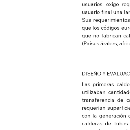
usuarios, exige req
usuario final una la
Sus requerimientos
que los códigos euro
que no fabrican cal
(Países árabes, afr
DISEÑO Y EVALUA
Las primeras calde
utilizaban cantida
transferencia de 
requerían superfici
con la generación d
calderas de tubos