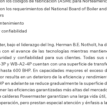
on los códigos de fabricación (ASME para Norteaméric
n los requerimientos del National Board of Boiler and
rs
antenimiento
y confiabilidad
, bajo el liderazgo del Ing. Herman B.E. Notholt, ha d
 con el avance de las tecnologías mientras mantiene
idad y confiabilidad para sus clientes. Todas sus c
P y WB-A2-4P cuentan con una superficie de transfer
 hasta 600 BHP. En capacidades mayores el exceso de
or resulta en un deterioro de la eficiencia y rendimient
HP en adelante se reduce gradualmente la superficie de
ner las eficiencias garantizadas más altas del mercado
e calderas Powermaster garantizan una larga vida útil,
operación, pero prestan especial atención y énfasis a la