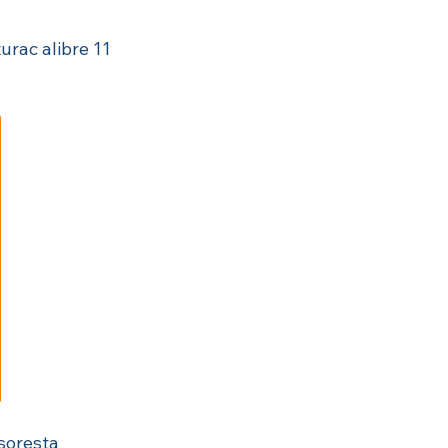
rac alibre 11 
soresta 