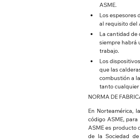
ASME.
Los espesores d
al requisito de
La cantidad de 
siempre habrá u
trabajo.
Los dispositivo
que las caldera
combustión a la 
tanto cualquier
NORMA DE FABRIC
En Norteamérica, la
código ASME, para 
ASME es producto de 
de la Sociedad de