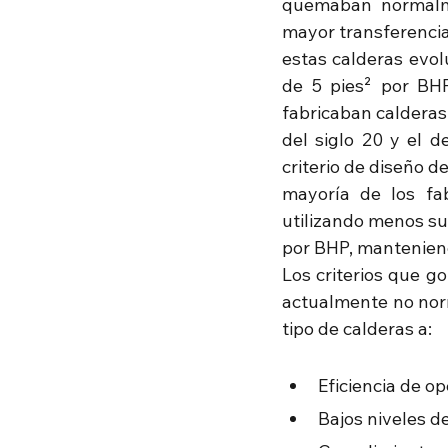
quemaban normalme
mayor transferencia 
estas calderas evol
de 5 pies² por BHP
fabricaban calderas
del siglo 20 y el d
criterio de diseño 
mayoría de los fa
utilizando menos sup
por BHP, manteniend
Los criterios que g
actualmente no norm
tipo de calderas a:
Eficiencia de o
Bajos niveles 