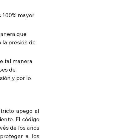
 es 100% mayor 
manera que 
 la presión de 
e tal manera 
ses de 
ión y por lo 
ricto apego al 
nte. El código 
vés de los años 
roteger a los 