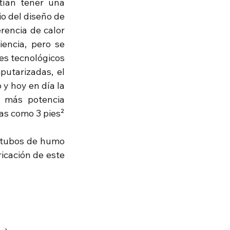
ían tener una 
o del diseño de 
encia de calor 
encia, pero se 
s tecnológicos 
putarizadas, el 
y hoy en día la 
 más potencia 
as como 3 pies² 
 tubos de humo 
cación de este 