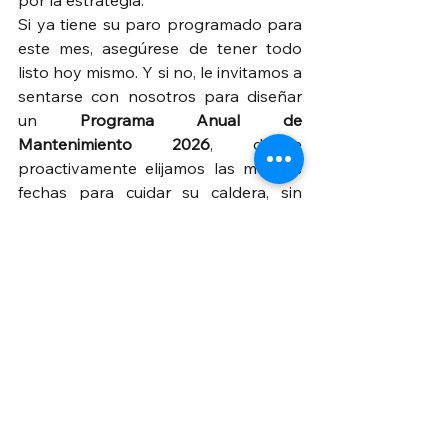
por la estrategia.
Si ya tiene su paro programado para 
este mes, asegúrese de tener todo 
listo hoy mismo. Y si no, le invitamos a 
sentarse con nosotros para diseñar 
un 
Programa Anual de 
Mantenimiento 2026
, donde 
proactivamente elijamos las mejores 
fechas para cuidar su caldera, sin 
prisas y con la calidad que su planta 
merece.
No deje que las prisas de fin de año 
comprometan su inicio de año. 
Contáctenos para planear con 
inteligencia.