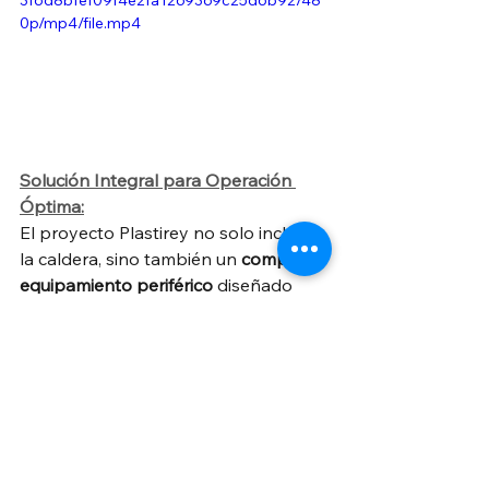
3f6d8bfef09f4e2fa1269369c25d6b92/48
0p/mp4/file.mp4
Solución Integral para Operación 
Óptima:
El proyecto Plastirey no solo incluyó 
la caldera, sino también un 
completo 
equipamiento periférico
 diseñado 
para una operación eficiente y 
automatizada:
Una 
chimenea
 de 5.4m de altura 
fabricada según normas oficiales.
Un 
tanque de condensados TCC-
G100
  con línea de vapor para 
precalentamiento, mejorando la 