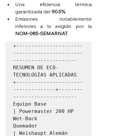
Una eficiencia térmica 
garantizada del 
90.5%
.  
Emisiones notablemente 
inferiores a lo exigido por la 
NOM-085-SEMARNAT
.  
+----------------------
-----------------------
---------------------                  
RESUMEN DE ECO-
TECNOLOGÍAS APLICADAS                   

+----------------------
--------------+--------
---------------------

Equipo Base                  
| Powermaster 200 HP 
Wet-Back 

Quemador                     
| Weishaupt Alemán 