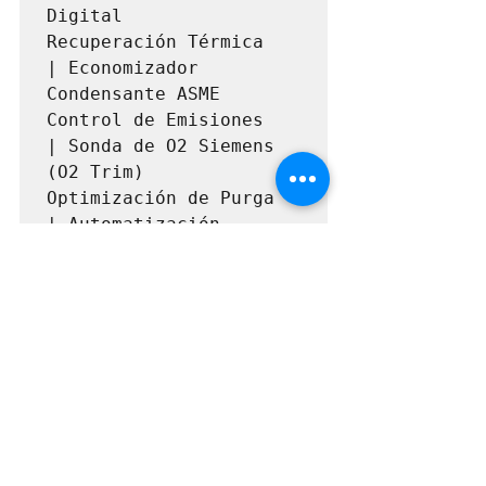
Digital 

Recuperación Térmica         
| Economizador 
Condensante ASME  
Control de Emisiones         
| Sonda de O2 Siemens 
(O2 Trim) 

Optimización de Purga        
| Automatización 
Neumática por Timer 

Control de Alimentación      
| Agua Modulante con 
PID y VFD 

+----------------------
--------------+--------
El Sello de Confianza: Pre 
ensamblado y Listo para 