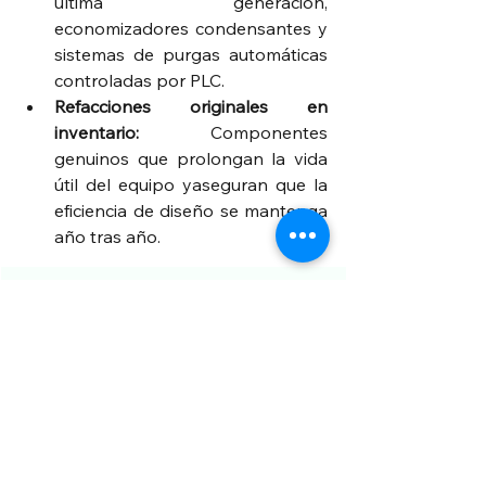
última generación, 
economizadores condensantes y 
sistemas de purgas automáticas 
controladas por PLC.
Refacciones originales en 
inventario: 
Componentes 
genuinos que prolongan la vida 
útil del equipo yaseguran que la 
eficiencia de diseño se mantenga 
año tras año.
Estrategia de Marketing Verde 
integrada:
 Al acoplar este esquema 
financiero con proyectos de alta 
ingeniería —
(Casos de exito)
—, las 
empresas no solo ahorran flujo de 
efectivo, sino que reducen sus 
emisiones de gases de efecto 
invernadero desde el primer mes de 